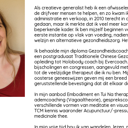
Als creatieve generalist heb ik een afwisse
de drijfveer mensen te helpen, en zo kwam 
administratie en verkoop, in 2010 terecht in 
gedaan, maar ik merkte dat ik veel meer ko
beperkende kader. Ik ben mijzelf beginnen ve
eerste instantie op vlak van voeding, nadie
welzijn en alternatieve gezondheidszorg. He
Ik behaalde mijn diploma Gezondheidscoach 
een postgraduaat Traditionele Chinese Gezon
opleiding tot Holobody coach bij Evercoach.
bijscholingen en congressen, aangevuld met
tot de veelzijdige therapeut die ik nu ben. 
oosterse geneeswijzen geven mij een breed 
geruststellende bevestiging dat dit elkaar
In mijn aanbod Embodiment en Tui Na therapi
ademcoaching (Vagaaltheorie), gesprekscoa
verschillende vormen van meditatie en visual
TCM kennis waaronder Acupunctuur/-pressuu
medicinale thee.
In mijn vrije tijd hou ik van wandelen, leze