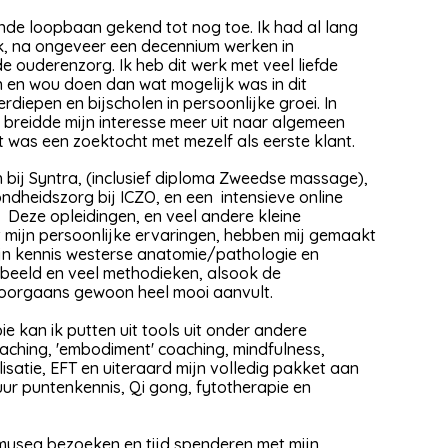
lende loopbaan gekend tot nog toe. Ik had al lang
ik, na ongeveer een decennium werken in
de ouderenzorg. Ik heb dit werk met veel liefde
n en wou doen dan wat mogelijk was in dit
rdiepen en bijscholen in persoonlijke groei. In
n breidde mijn interesse meer uit naar algemeen
t was een zoektocht met mezelf als eerste klant.
bij Syntra, (inclusief diploma Zweedse massage),
dheidszorg bij ICZO, en een intensieve online
 Deze opleidingen, en veel andere kleine
 mijn persoonlijke ervaringen, hebben mij gemaakt
Mijn kennis westerse anatomie/pathologie en
beeld en veel methodieken, alsook de
 doorgaans gewoon heel mooi aanvult.
e kan ik putten uit tools uit onder andere
ching, 'embodiment' coaching, mindfulness,
isatie, EFT en uiteraard mijn volledig pakket aan
r puntenkennis, Qi gong, fytotherapie en
n, musea bezoeken en tijd spenderen met mijn